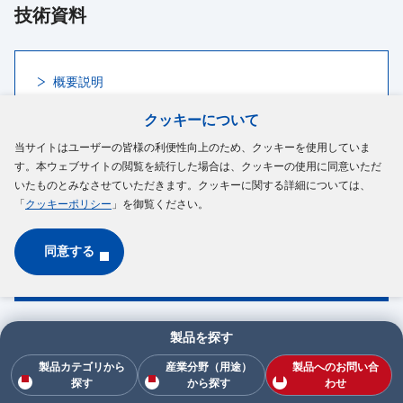
技術資料
概要説明
クッキーについて
当サイトはユーザーの皆様の利便性向上のため、クッキーを使用していま
す。本ウェブサイトの閲覧を続行した場合は、クッキーの使用に同意いただ
技術的なご質問、各種資料のお取り寄せなど
いたものとみなさせていただきます。クッキーに関する詳細については、
はこちら
「
クッキーポリシー
」を御覧ください。
同意する
お問い合わせ
製品を探す
電磁クラッチ／ブレーキ
製品カテゴリから
産業分野（用途）
製品へのお問い合
探す
から探す
わせ