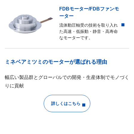
GR31-62
ブラシホルダー及びブラシ
FDBモーター/FDBファンモ
ーター
GR05-10
ブラシホルダー及びブラシ
流体動圧軸受の技術を取り入れ
た高速・低振動・静音・高寿命
M-BRタイプ
標準形電源装置(有接点式過励磁
なモーターです。
BGタイプ
押上式ブレーキ
ミネベアミツミのモーターが選ばれる理由
幅広い製品群とグローバルでの開発・生産体制でモノづく
りに貢献
詳しくはこちら