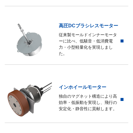
MCタイプ
乾式単板クローズ形クラッ
MBタイプ
乾式単板クローズ形ブレー
高圧DCブラシレスモーター
従来製モールドインナーモータ
MCMBタイプ
乾式単板クローズ形クラッチ・ブ
ーに比べ、低騒音・低消費電
力・小型軽量化を実現しまし
MCOタイプ
乾式単板オープン形クラッ
た。
MCAタイプ
乾式単板オープン形クラッ
MBOタイプ
乾式単板オープン形ブレー
インホイールモーター
独自のマグネット構造により高
効率・低振動を実現し、飛行の
SBタイプ
乾式単板クローズ形ブレーキ(負作
安定化・静音性に貢献します。
TB / NBタイプ
乾式負作動形電磁ブレーキ