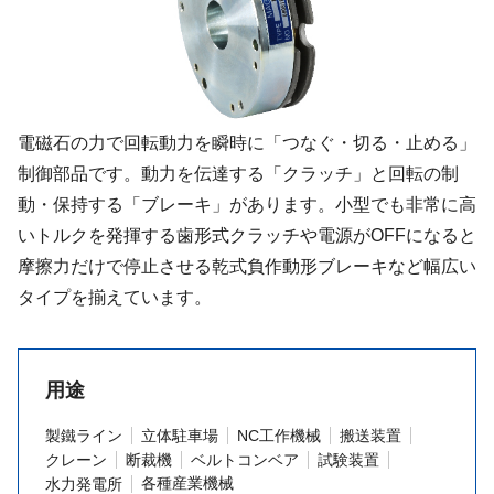
電磁石の力で回転動力を瞬時に「つなぐ・切る・止める」
制御部品です。動力を伝達する「クラッチ」と回転の制
動・保持する「ブレーキ」があります。小型でも非常に高
いトルクを発揮する歯形式クラッチや電源がOFFになると
摩擦力だけで停止させる乾式負作動形ブレーキなど幅広い
タイプを揃えています。
用途
製鐵ライン
立体駐車場
NC工作機械
搬送装置
クレーン
断裁機
ベルトコンベア
試験装置
各種産業機械
水力発電所