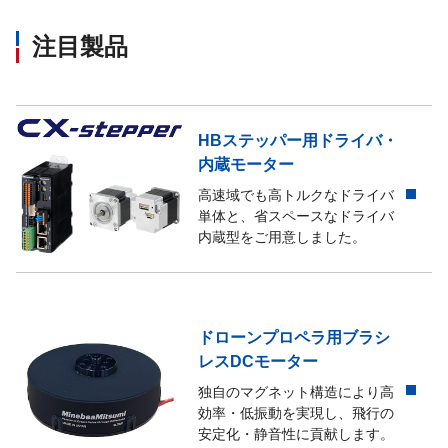
注目製品
ZEAタイプ
負作動形歯形式電磁クラッ
ZFAタイプ
負作動形歯形式電磁クラッ
HBステッパー用ドライバ・
内蔵モーター
ZGAタイプ
負作動形歯形式電磁クラッ
高速域でも高トルクなドライバ
単体と、省スペースなドライバ
ZHAタイプ
負作動形歯形式電磁クラッ
内蔵型をご用意しました。
NAAタイプ
乾式負作動形電磁ブレーキ
ドローンプロペラ用ブラシ
NACタイプ
乾式負作動形電磁ブレーキ
レスDCモーター
独自のマグネット構造により高
KFLMタイプ
負作動形ブレーキ付クラッ
効率・低振動を実現し、飛行の
安定化・静音性に貢献します。