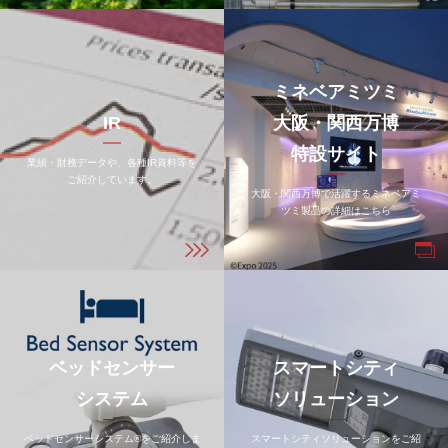
ミネベアミツミ
IR
大阪・関西万博
特設サイト
業績・財務データや、各種IR資料等を
ご紹介しています。
大阪・関西万博で活躍するミネベアミ
ツミ製品の詳細はこちら
ベッドセンサー
スマートシティ
システム
ソリューション
ベッドセンサーシステム®をご紹介しま
スマートシティソリューションをご紹