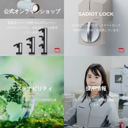
公式オンラインショップ
SADIOT LOCK
家庭用スマート照明 SALIOTムービン
カギのプロ×IoT技術 スマートロック
グスポットライト、SALIOT picoを販売
「SADIOT LOCK」を販売しています。
しています。
サステナビリティ
採用情報
ミネベアミツミグループの持続的な成
ミネベアミツミの採用情報を掲載して
長に向けて。
います。