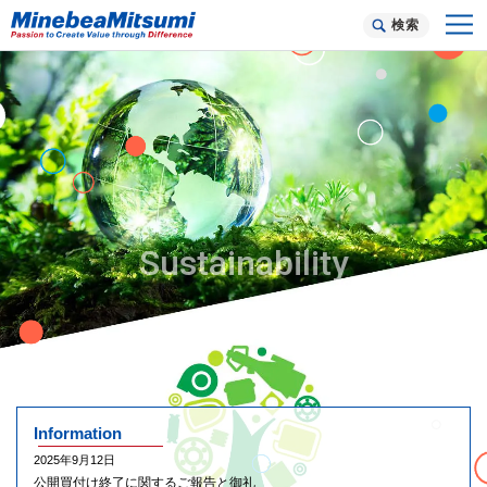
検索
Sustainability
Press Release
Information
テレビCM特設ページ
2026年8月5日
2025年9月12日
"世界を動かす、なくてはならない会社"
ミネベアミツミのテレビCM特設ページ
従業員持株会向け譲渡制限付株式インセンティブ制度の導入に関するお
公開買付け終了に関するご報告と御礼