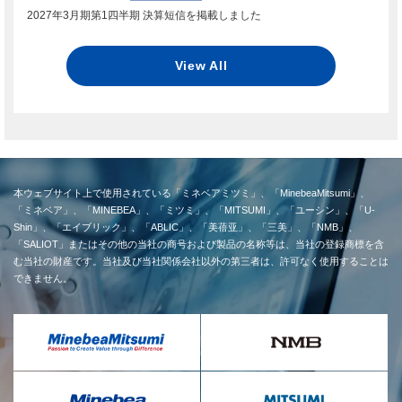
2027年3月期第1四半期 決算短信を掲載しました
View All
本ウェブサイト上で使用されている「ミネベアミツミ」、「MinebeaMitsumi」、
「ミネベア」、「MINEBEA」、「ミツミ」、「MITSUMI」、「ユーシン」、「U-
Shin」、「エイブリック」、「ABLIC」、「美蓓亚」、「三美」、「NMB」、
「SALIOT」またはその他の当社の商号および製品の名称等は、当社の登録商標を含
む当社の財産です。当社及び当社関係会社以外の第三者は、許可なく使用することは
できません。